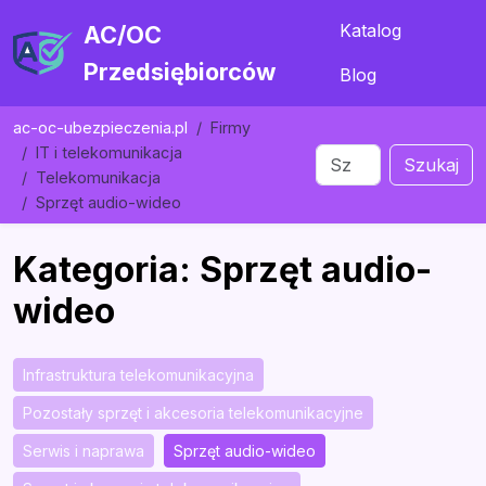
Katalog
AC/OC
Przedsiębiorców
Blog
ac-oc-ubezpieczenia.pl
Firmy
IT i telekomunikacja
Szukaj
Telekomunikacja
Sprzęt audio-wideo
Kategoria: Sprzęt audio-
wideo
Infrastruktura telekomunikacyjna
Pozostały sprzęt i akcesoria telekomunikacyjne
Serwis i naprawa
Sprzęt audio-wideo