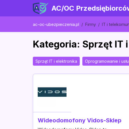
AC/OC Przedsiębiorcó
ac-oc-ubezpieczenia.pl
Firmy
IT i telekomu
Kategoria: Sprzęt IT i
Sprzęt IT i elektronika
Oprogramowanie i usłu
Wideodomofony Vidos-Sklep