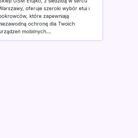
Sklep GSM Etujko, z siedzibą w sercu
Warszawy, oferuje szeroki wybór etui i
pokrowców, które zapewniają
niezawodną ochronę dla Twoich
urządzeń mobilnych....