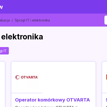
w
nikacja
Sprzęt IT i elektronika
 elektronika
gi IT
Operator komórkowy OTVARTA