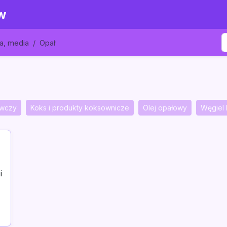
w
wa, media
Opał
ewczy
Koks i produkty koksownicze
Olej opałowy
Węgiel 
i