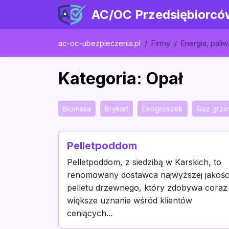
AC/OC Przedsiębiorcó
ac-oc-ubezpieczenia.pl
Firmy
Energia, pali
Kategoria: Opał
Biomasa
Brykiet
Ekogroszek
Gaz grz
Pelletpoddom
Pelletpoddom, z siedzibą w Karskich, to
renomowany dostawca najwyższej jakośc
pelletu drzewnego, który zdobywa coraz
większe uznanie wśród klientów
ceniących...