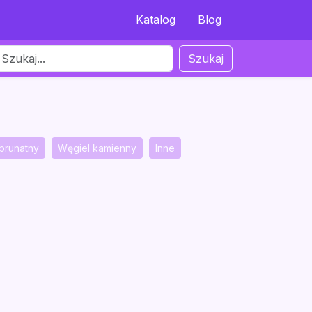
Katalog
Blog
Szukaj
brunatny
Węgiel kamienny
Inne