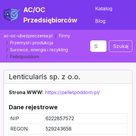
Katalog
AC/OC
Przedsiębiorców
Blog
ac-oc-ubezpieczenia.pl
Firmy
Przemysł i produkcja
Szukaj
Surowce, energia i recykling
Pelletpoddom
Lenticularis sp. z o.o.
Strona WWW:
https://pelletpoddom.pl/
Dane rejestrowe
NIP
6222857572
REGON
529243658