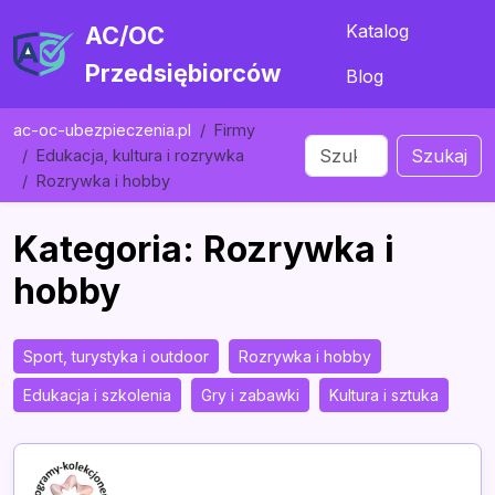
Katalog
AC/OC
Przedsiębiorców
Blog
ac-oc-ubezpieczenia.pl
Firmy
Szukaj
Edukacja, kultura i rozrywka
Rozrywka i hobby
Kategoria: Rozrywka i
hobby
Sport, turystyka i outdoor
Rozrywka i hobby
Edukacja i szkolenia
Gry i zabawki
Kultura i sztuka