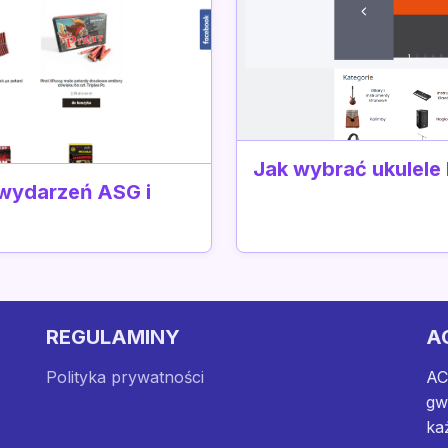
Jak wybrać ukulele
 wydarzeń ASG i
REGULAMINY
A
Polityka prywatności
AC
gw
ka