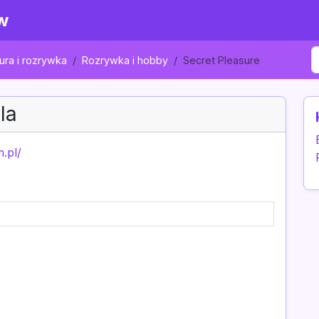
w
ura i rozrywka
Rozrywka i hobby
Secret Pleasure
la
.pl/