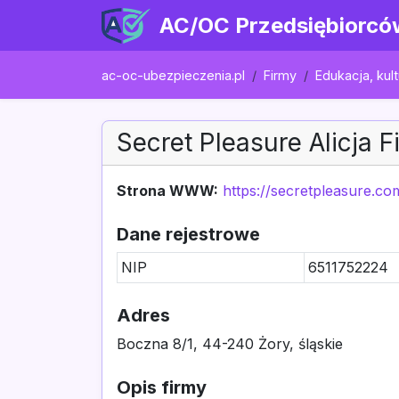
AC/OC Przedsiębiorcó
ac-oc-ubezpieczenia.pl
Firmy
Edukacja, kult
Secret Pleasure Alicja Fi
Strona WWW:
https://secretpleasure.com
Dane rejestrowe
NIP
6511752224
Adres
Boczna 8/1, 44-240 Żory, śląskie
Opis firmy