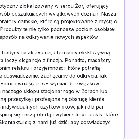
otyczny zlokalizowany w sercu Żor, oferujący
osób poszukujących wyjątkowych doznań. Nasza
bratory damskie, które są projektowane z myślą o
Produkty te nie tylko podnoszą poziom osobistej
ły sposób na odkrywanie nowych aspektów
 tradycyjne akcesoria, oferujemy ekskluzywną
óra łączy elegancję z finezją. Ponadto, masażery
im relaksu i przyjemności, które potrafią
e doświadczenie. Zachęcamy do odkrycia, jak
tymne i wnieść nowy wymiar do związków.
a naszego sklepu stacjonarnego w Żorach lub
ą przesyłkę i profesjonalną obsługę klienta.
 indywidualnych użytkowników, jak i dla par
piruj się naszą ofertą i wybierz te produkty, które
kontaktuj się z nami już dziś, aby doświadczyć