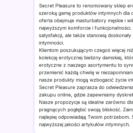
Secret Pleasure to renomowany sklep er
szeroką gamę produktów intymnych dla 
oferta obejmuje masturbatory męskie i wi
najwyższym komforcie i funkcjonalności. 
satysfakcji, ale także stanowią doskona
intymności.
Klientom poszukującym czegoś więcej niż
kolekcję erotycznej bielizny damskiej, kt
erotyczne z naszego asortymentu to synon
przemienić każdą chwilę w niezapomnian
nasze produkty mogą wzbogacić życie in
Secret Pleasure zaprasza do odwiedzeni
zakupu online, gdzie zapewniamy dyskretn
Nasze propozycje są idealne zarówno dla
pragnących pogłębić swoją bliskość. Zains
najlepiej odpowiadają Twoim potrzebom. S
najwyższej jakości artykułów intymnych.