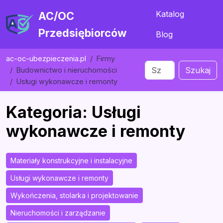
Katalog
AC/OC
Przedsiębiorców
Blog
ac-oc-ubezpieczenia.pl
Firmy
Szukaj
Budownictwo i nieruchomości
Usługi wykonawcze i remonty
Kategoria: Usługi
wykonawcze i remonty
Materiały konstrukcyjne i instalacyjne
Usługi wykonawcze i remonty
Wykończenia, stolarka i projektowanie
Nieruchomości i zarządzanie