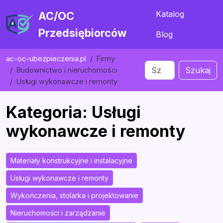
Katalog
AC/OC
Przedsiębiorców
Blog
ac-oc-ubezpieczenia.pl
Firmy
Szukaj
Budownictwo i nieruchomości
Usługi wykonawcze i remonty
Kategoria: Usługi
wykonawcze i remonty
Materiały konstrukcyjne i instalacyjne
Usługi wykonawcze i remonty
Wykończenia, stolarka i projektowanie
Nieruchomości i zarządzanie