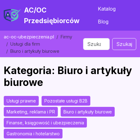
Katalog
AC/OC
Przedsiębiorców
Blog
ac-oc-ubezpieczenia.pl
Firmy
Szukaj
Usługi dla firm
Biuro i artykuły biurowe
Kategoria: Biuro i artykuły
biurowe
Usługi prawne
Pozostałe usługi B2B
Marketing, reklama i PR
Biuro i artykuły biurowe
Finanse, księgowość i ubezpieczenia
Gastronomia i hotelarstwo