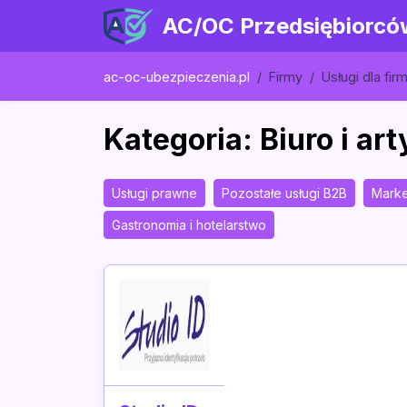
AC/OC Przedsiębiorcó
ac-oc-ubezpieczenia.pl
Firmy
Usługi dla fir
Kategoria: Biuro i ar
Usługi prawne
Pozostałe usługi B2B
Marke
Gastronomia i hotelarstwo