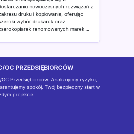
dostarczaniu nowoczesnych rozwiązań z
zakresu druku i kopiowania, oferując
szeroki wybór drukarek oraz
kserokopiarek renomowanych marek....
C/OC PRZEDSIĘBIORCÓW
/OC Przedsiębiorców: Analizujemy ryzyko,
arantujemy spokój. Twój bezpieczny start w
żdym projekcie.