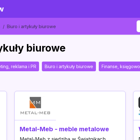
w
m
Biuro i artykuły biurowe
tykuły biurowe
ting, reklama i PR
Biuro i artykuły biurowe
Finanse, księgowo
Metal-Meb - meble metalowe
Metal-Meb z siedzibą w Świątnikach