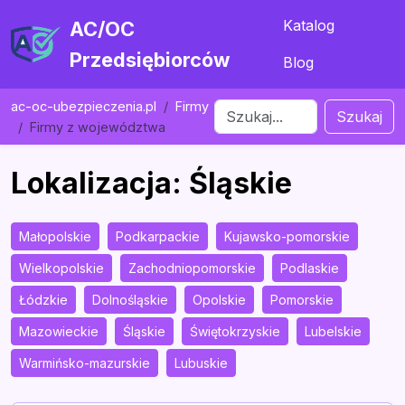
Katalog
AC/OC
Przedsiębiorców
Blog
ac-oc-ubezpieczenia.pl
Firmy
Szukaj
Firmy z województwa
Lokalizacja: Śląskie
Małopolskie
Podkarpackie
Kujawsko-pomorskie
Wielkopolskie
Zachodniopomorskie
Podlaskie
Łódzkie
Dolnośląskie
Opolskie
Pomorskie
Mazowieckie
Śląskie
Świętokrzyskie
Lubelskie
Warmińsko-mazurskie
Lubuskie