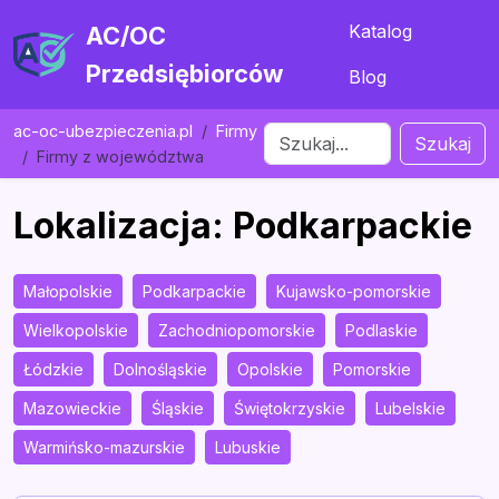
Katalog
AC/OC
Przedsiębiorców
Blog
ac-oc-ubezpieczenia.pl
Firmy
Szukaj
Firmy z województwa
Lokalizacja: Podkarpackie
Małopolskie
Podkarpackie
Kujawsko-pomorskie
Wielkopolskie
Zachodniopomorskie
Podlaskie
Łódzkie
Dolnośląskie
Opolskie
Pomorskie
Mazowieckie
Śląskie
Świętokrzyskie
Lubelskie
Warmińsko-mazurskie
Lubuskie