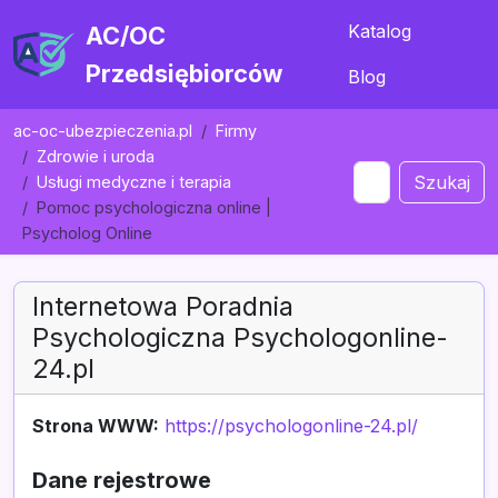
Katalog
AC/OC
Przedsiębiorców
Blog
ac-oc-ubezpieczenia.pl
Firmy
Zdrowie i uroda
Szukaj
Usługi medyczne i terapia
Pomoc psychologiczna online |
Psycholog Online
Internetowa Poradnia
Psychologiczna Psychologonline-
24.pl
Strona WWW:
https://psychologonline-24.pl/
Dane rejestrowe