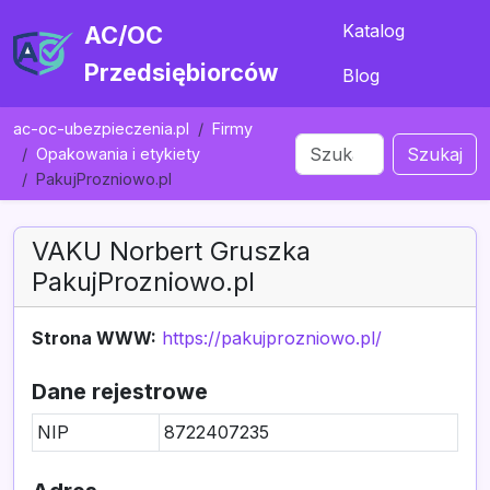
Katalog
AC/OC
Przedsiębiorców
Blog
ac-oc-ubezpieczenia.pl
Firmy
Szukaj
Opakowania i etykiety
PakujProzniowo.pl
VAKU Norbert Gruszka
PakujProzniowo.pl
Strona WWW:
https://pakujprozniowo.pl/
Dane rejestrowe
NIP
8722407235