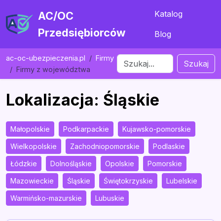
Katalog
AC/OC
Przedsiębiorców
Blog
ac-oc-ubezpieczenia.pl
Firmy
Szukaj
Firmy z województwa
Lokalizacja: Śląskie
Małopolskie
Podkarpackie
Kujawsko-pomorskie
Wielkopolskie
Zachodniopomorskie
Podlaskie
Łódzkie
Dolnośląskie
Opolskie
Pomorskie
Mazowieckie
Śląskie
Świętokrzyskie
Lubelskie
Warmińsko-mazurskie
Lubuskie