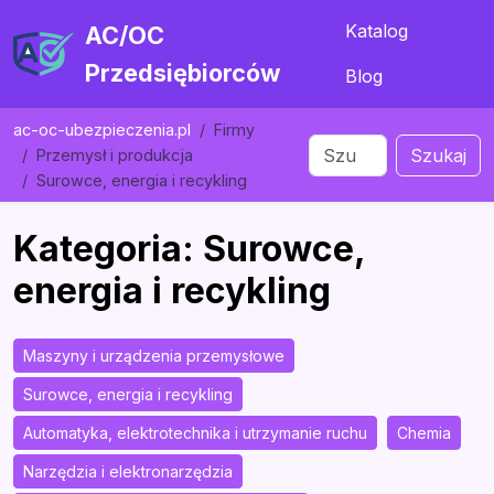
Katalog
AC/OC
Przedsiębiorców
Blog
ac-oc-ubezpieczenia.pl
Firmy
Szukaj
Przemysł i produkcja
Surowce, energia i recykling
Kategoria: Surowce,
energia i recykling
Maszyny i urządzenia przemysłowe
Surowce, energia i recykling
Automatyka, elektrotechnika i utrzymanie ruchu
Chemia
Narzędzia i elektronarzędzia