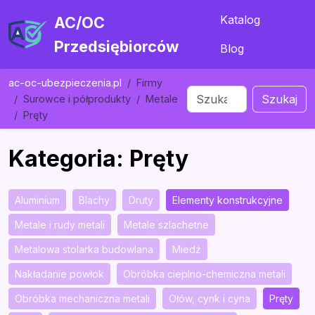
Katalog
AC/OC
Przedsiębiorców
Blog
ac-oc-ubezpieczenia.pl
Firmy
Szukaj
Surowce i półprodukty
Metale
Pręty
Kategoria: Pręty
Aluminium
Blachy
Druty
Elementy konstrukcyjne
Metale i rudy metali
Metale szlachetne
Metalowa stolarka budowlana
Miedź
Nakładanie powłok
Obróbka cieplno-chemiczna metali
Obróbka mechaniczna metali
Ołów, cynk i cyna
Pręty