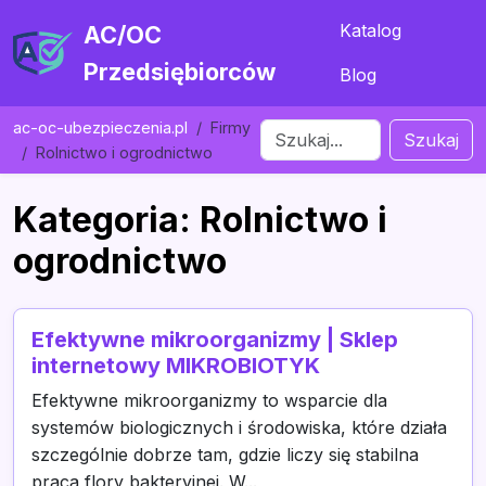
Katalog
AC/OC
Przedsiębiorców
Blog
ac-oc-ubezpieczenia.pl
Firmy
Szukaj
Rolnictwo i ogrodnictwo
Kategoria: Rolnictwo i
ogrodnictwo
Efektywne mikroorganizmy | Sklep
internetowy MIKROBIOTYK
Efektywne mikroorganizmy to wsparcie dla
systemów biologicznych i środowiska, które działa
szczególnie dobrze tam, gdzie liczy się stabilna
praca flory bakteryjnej. W...