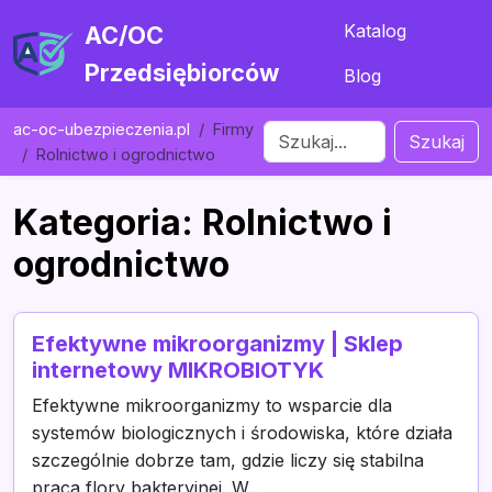
Katalog
AC/OC
Przedsiębiorców
Blog
ac-oc-ubezpieczenia.pl
Firmy
Szukaj
Rolnictwo i ogrodnictwo
Kategoria: Rolnictwo i
ogrodnictwo
Efektywne mikroorganizmy | Sklep
internetowy MIKROBIOTYK
Efektywne mikroorganizmy to wsparcie dla
systemów biologicznych i środowiska, które działa
szczególnie dobrze tam, gdzie liczy się stabilna
praca flory bakteryjnej. W...