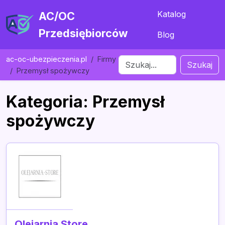
Katalog
AC/OC
Przedsiębiorców
Blog
ac-oc-ubezpieczenia.pl
Firmy
Szukaj
Przemysł spożywczy
Kategoria: Przemysł
spożywczy
Olejarnia Store