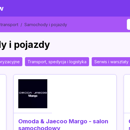
w
 transport
Samochody i pojazdy
y i pojazdy
oryzacyjne
Transport, spedycja i logistyka
Serwis i warsztaty
Omoda & Jaecoo Margo - salon
samochodowy