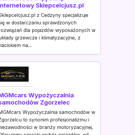
internetowy Sklepcelcjusz.pl
Sklepcelcjusz.pl z Cedzyny specjalizuje
się w dostarczaniu sprawdzonych
rozwiązań dla pojazdów wyposażonych w
układy grzewcze i klimatyzacyjne, z
naciskiem na...
MGMcars Wypożyczalnia
samochodów Zgorzelec
MGMcars Wypożyczalnia samochodów w
Zgorzelcu to synonim profesjonalizmu i
niezawodności w branży motoryzacyjnej.
Oferujemy szeroki wybór pojazdów, od