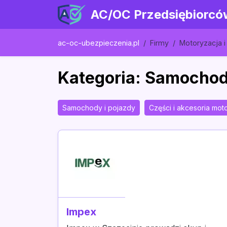
AC/OC Przedsiębiorcó
ac-oc-ubezpieczenia.pl
Firmy
Motoryzacja i
Kategoria: Samochod
Samochody i pojazdy
Części i akcesoria mot
Impex