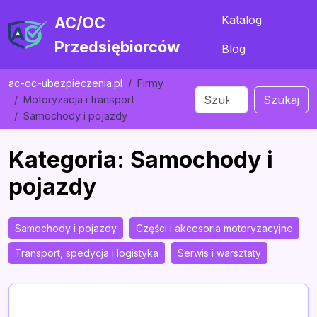
Katalog
AC/OC
Przedsiębiorców
Blog
ac-oc-ubezpieczenia.pl
Firmy
Szukaj
Motoryzacja i transport
Samochody i pojazdy
Kategoria: Samochody i
pojazdy
Samochody i pojazdy
Części i akcesoria motoryzacyjne
Transport, spedycja i logistyka
Serwis i warsztaty