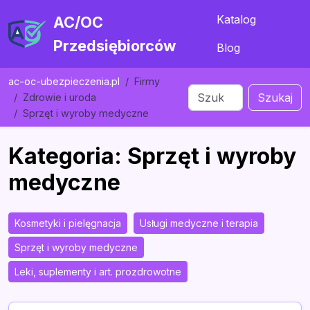
Katalog
AC/OC
Przedsiębiorców
Blog
ac-oc-ubezpieczenia.pl
Firmy
Szukaj
Zdrowie i uroda
Sprzęt i wyroby medyczne
Kategoria: Sprzęt i wyroby
medyczne
Kosmetyki i pielęgnacja
Usługi medyczne i terapia
Sprzęt i wyroby medyczne
Leki, suplementy i art. prozdrowotne