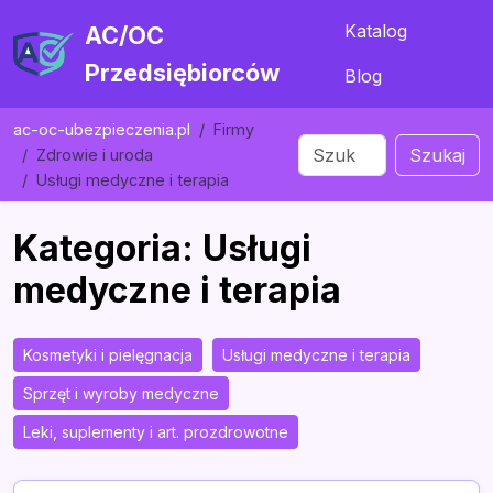
Katalog
AC/OC
Przedsiębiorców
Blog
ac-oc-ubezpieczenia.pl
Firmy
Szukaj
Zdrowie i uroda
Usługi medyczne i terapia
Kategoria: Usługi
medyczne i terapia
Kosmetyki i pielęgnacja
Usługi medyczne i terapia
Sprzęt i wyroby medyczne
Leki, suplementy i art. prozdrowotne