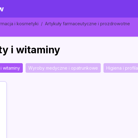
w
rmacja i kosmetyki
Artykuły farmaceutyczne i prozdrowotne
y i witaminy
i witaminy
Wyroby medyczne i opatrunkowe
Higiena i profil