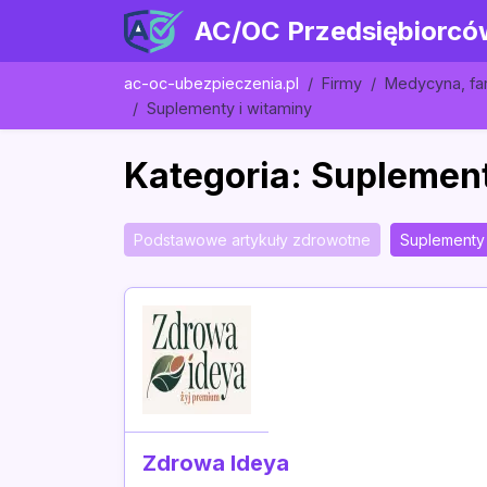
AC/OC Przedsiębiorcó
ac-oc-ubezpieczenia.pl
Firmy
Medycyna, fa
Suplementy i witaminy
Kategoria: Suplement
Podstawowe artykuły zdrowotne
Suplementy 
Zdrowa Ideya