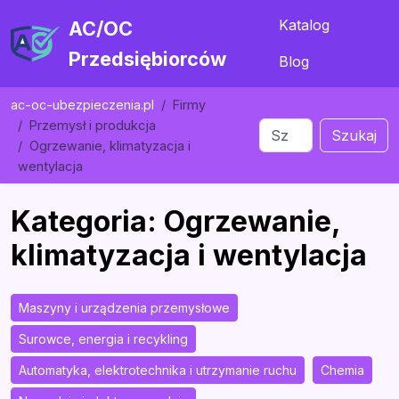
Katalog
AC/OC
Przedsiębiorców
Blog
ac-oc-ubezpieczenia.pl
Firmy
Przemysł i produkcja
Szukaj
Ogrzewanie, klimatyzacja i
wentylacja
Kategoria: Ogrzewanie,
klimatyzacja i wentylacja
Maszyny i urządzenia przemysłowe
Surowce, energia i recykling
Automatyka, elektrotechnika i utrzymanie ruchu
Chemia