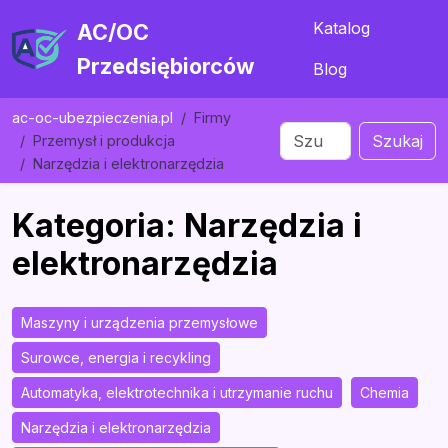
Katalog
AC/OC
Przedsiębiorców
Blog
ac-oc-ubezpieczenia.pl
Firmy
Szukaj
Przemysł i produkcja
Narzędzia i elektronarzędzia
Kategoria: Narzędzia i
elektronarzędzia
Maszyny i urządzenia przemysłowe
Surowce, energia i recykling
Automatyka, elektrotechnika i utrzymanie ruchu
Chemia
Narzędzia i elektronarzędzia