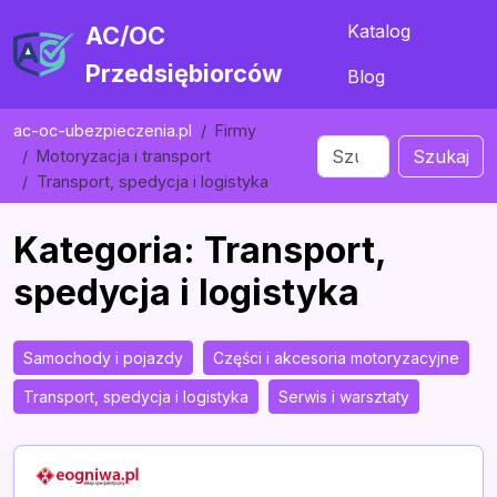
Katalog
AC/OC
Przedsiębiorców
Blog
ac-oc-ubezpieczenia.pl
Firmy
Szukaj
Motoryzacja i transport
Transport, spedycja i logistyka
Kategoria: Transport,
spedycja i logistyka
Samochody i pojazdy
Części i akcesoria motoryzacyjne
Transport, spedycja i logistyka
Serwis i warsztaty