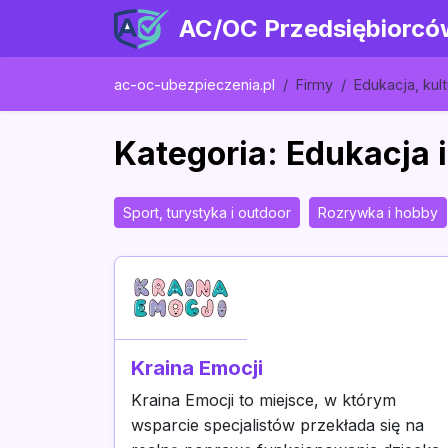
AC/OC Przedsiębiorcó
ac-oc-ubezpieczenia.pl
Firmy
Edukacja, kult
Kategoria: Edukacja i
Sport, turystyka i outdoor
Rozrywka i hobby
Kraina Emocji
Kraina Emocji to miejsce, w którym
wsparcie specjalistów przekłada się na