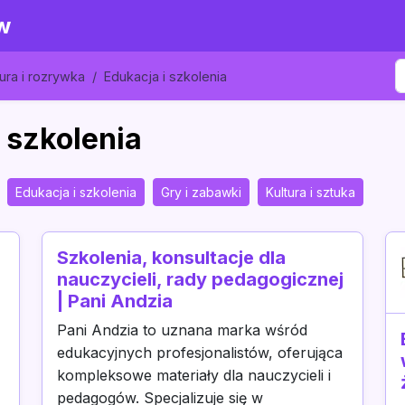
w
ura i rozrywka
Edukacja i szkolenia
 szkolenia
Edukacja i szkolenia
Gry i zabawki
Kultura i sztuka
Szkolenia, konsultacje dla
nauczycieli, rady pedagogicznej
| Pani Andzia
Pani Andzia to uznana marka wśród
edukacyjnych profesjonalistów, oferująca
kompleksowe materiały dla nauczycieli i
pedagogów. Specjalizuje się w