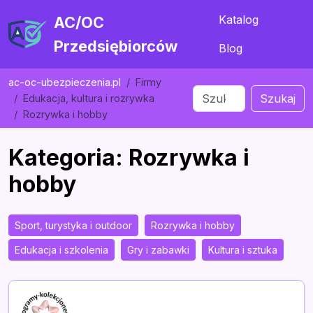
Katalog
AC/OC
Przedsiębiorców
Blog
ac-oc-ubezpieczenia.pl
Firmy
Szukaj
Edukacja, kultura i rozrywka
Rozrywka i hobby
Kategoria: Rozrywka i
hobby
Sport, turystyka i outdoor
Rozrywka i hobby
Edukacja i szkolenia
Gry i zabawki
Kultura i sztuka