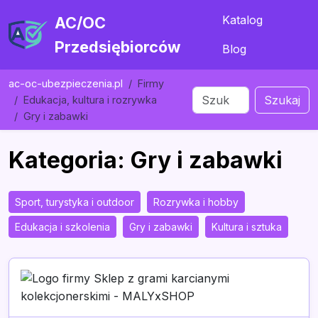
Katalog
AC/OC
Przedsiębiorców
Blog
ac-oc-ubezpieczenia.pl
Firmy
Szukaj
Edukacja, kultura i rozrywka
Gry i zabawki
Kategoria: Gry i zabawki
Sport, turystyka i outdoor
Rozrywka i hobby
Edukacja i szkolenia
Gry i zabawki
Kultura i sztuka