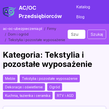
Katalog
AC/OC
Przedsiębiorców
Blog
ac-oc-ubezpieczenia.pl
Firmy
Szukaj
Dom i ogród
Tekstylia i pozostałe wyposażenie
Kategoria: Tekstylia i
pozostałe wyposażenie
Meble
Tekstylia i pozostałe wyposażenie
Dekoracje i oświetlenie
Ogród
Kuchnia, łazienka i ceramika
RTV i AGD