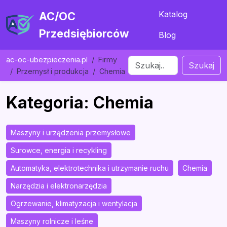
Katalog
AC/OC
Przedsiębiorców
Blog
ac-oc-ubezpieczenia.pl
Firmy
Szukaj
Przemysł i produkcja
Chemia
Kategoria: Chemia
Maszyny i urządzenia przemysłowe
Surowce, energia i recykling
Automatyka, elektrotechnika i utrzymanie ruchu
Chemia
Narzędzia i elektronarzędzia
Ogrzewanie, klimatyzacja i wentylacja
Maszyny rolnicze i leśne