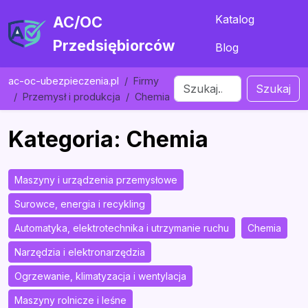
Katalog
AC/OC
Przedsiębiorców
Blog
ac-oc-ubezpieczenia.pl
Firmy
Szukaj
Przemysł i produkcja
Chemia
Kategoria: Chemia
Maszyny i urządzenia przemysłowe
Surowce, energia i recykling
Automatyka, elektrotechnika i utrzymanie ruchu
Chemia
Narzędzia i elektronarzędzia
Ogrzewanie, klimatyzacja i wentylacja
Maszyny rolnicze i leśne