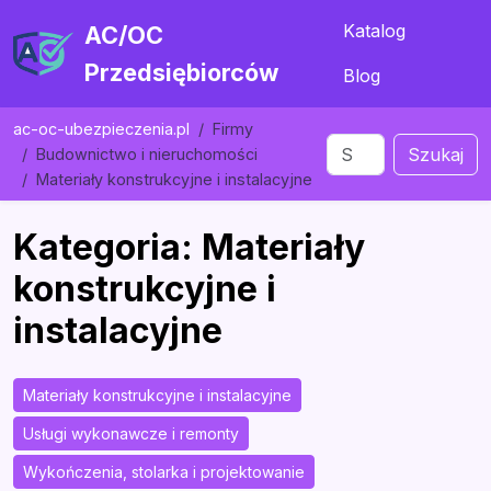
Katalog
AC/OC
Przedsiębiorców
Blog
ac-oc-ubezpieczenia.pl
Firmy
Szukaj
Budownictwo i nieruchomości
Materiały konstrukcyjne i instalacyjne
Kategoria: Materiały
konstrukcyjne i
instalacyjne
Materiały konstrukcyjne i instalacyjne
Usługi wykonawcze i remonty
Wykończenia, stolarka i projektowanie