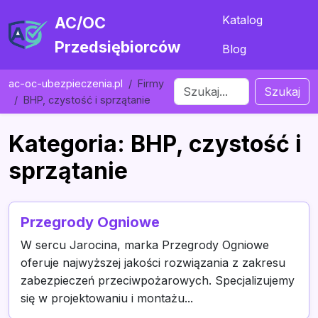
Katalog
AC/OC
Przedsiębiorców
Blog
ac-oc-ubezpieczenia.pl
Firmy
Szukaj
BHP, czystość i sprzątanie
Kategoria: BHP, czystość i
sprzątanie
Przegrody Ogniowe
W sercu Jarocina, marka Przegrody Ogniowe
oferuje najwyższej jakości rozwiązania z zakresu
zabezpieczeń przeciwpożarowych. Specjalizujemy
się w projektowaniu i montażu...