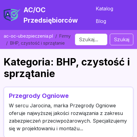
Katalog
AC/OC
Przedsiębiorców
Blog
ac-oc-ubezpieczenia.pl
Firmy
Szukaj
BHP, czystość i sprzątanie
Kategoria: BHP, czystość i
sprzątanie
Przegrody Ogniowe
W sercu Jarocina, marka Przegrody Ogniowe
oferuje najwyższej jakości rozwiązania z zakresu
zabezpieczeń przeciwpożarowych. Specjalizujemy
się w projektowaniu i montażu...