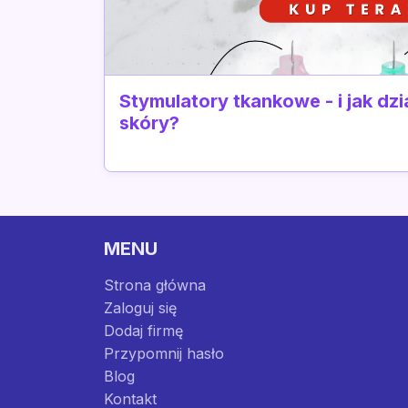
Stymulatory tkankowe - i jak dzi
skóry?
MENU
Strona główna
Zaloguj się
Dodaj firmę
Przypomnij hasło
Blog
Kontakt