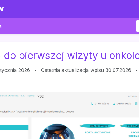
w
a
 do pierwszej wizyty u onkol
stycznia 2026
•
Ostatnia aktualizacja wpisu 30.07.2026
•