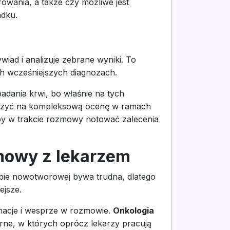
owania, a także czy możliwe jest
adku.
iad i analizuje zebrane wyniki. To
ch wcześniejszych diagnozach.
adania krwi, bo właśnie na tych
ą liczyć na kompleksową ocenę w ramach
t, by w trakcie rozmowy notować zalecenia
mowy z lekarzem
obie nowotworowej bywa trudna, dlatego
ejsze.
rmacje i wesprze w rozmowie.
Onkologia
rne, w których oprócz lekarzy pracują