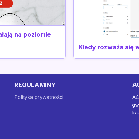
ałają na poziomie
Kiedy rozważa się w
REGULAMINY
A
Polityka prywatności
AC
gw
ka