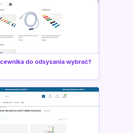
 cewnika do odsysania wybrać?