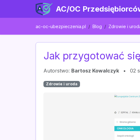
AC/OC Przedsiębiorcó
ac-oc-ubezpieczenia.pl
Blog
Zdrowie i urod
Jak przygotować się
Autorstwo:
Bartosz Kowalczyk
•
02 
Zdrowie i uroda