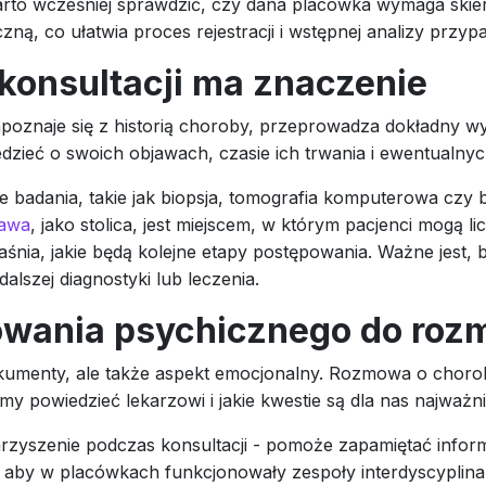
arto wcześniej sprawdzić, czy dana placówka wymaga skier
zną, co ułatwia proces rejestracji i wstępnej analizy przyp
 konsultacji ma znaczenie
oznaje się z historią choroby, przeprowadza dokładny wyw
zieć o swoich objawach, czasie ich trwania i ewentualny
 badania, takie jak biopsja, tomografia komputerowa czy b
zawa
, jako stolica, jest miejscem, w którym pacjenci mog
yjaśnia, jakie będą kolejne etapy postępowania. Ważne jes
alszej diagnostyki lub leczenia.
owania psychicznego do roz
dokumenty, ale także aspekt emocjonalny. Rozmowa o chor
y powiedzieć lekarzowi i jakie kwestie są dla nas najważni
arzyszenie podczas konsultacji - pomoże zapamiętać info
 aby w placówkach funkcjonowały zespoły interdyscyplina