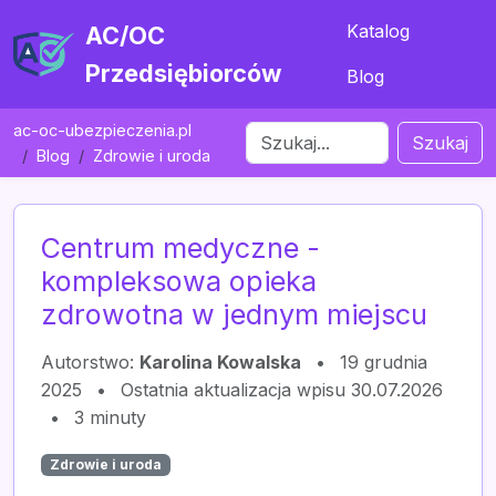
Katalog
AC/OC
Przedsiębiorców
Blog
ac-oc-ubezpieczenia.pl
Szukaj
Blog
Zdrowie i uroda
Centrum medyczne -
kompleksowa opieka
zdrowotna w jednym miejscu
Autorstwo:
Karolina Kowalska
•
19 grudnia
2025
•
Ostatnia aktualizacja wpisu 30.07.2026
•
3 minuty
Zdrowie i uroda