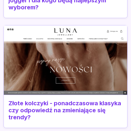
jogger i dla kogo będą najlepszym
wyborem?
Złote kolczyki - ponadczasowa klasyka
czy odpowiedź na zmieniające się
trendy?