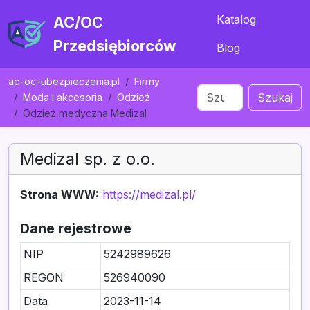
Katalog
AC/OC
Przedsiębiorców
Blog
ac-oc-ubezpieczenia.pl
Firmy
Szukaj
Moda i akcesoria
Odzież
Odzież medyczna Medizal
Medizal sp. z o.o.
Strona WWW:
https://medizal.pl/
Dane rejestrowe
NIP
5242989626
REGON
526940090
Data
2023-11-14