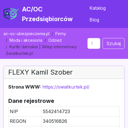
Katalog
AC/OC
Przedsiębiorców
Blog
ac-oc-ubezpieczenia.pl
Firmy
Moda i akcesoria
Odzież
Szukaj
Kurtki damskie | Sklep internetowy
Światkurtek.pl
FLEXY Kamil Szober
Strona WWW:
https://swiatkurtek.pl/
Dane rejestrowe
NIP
5542414723
REGON
340516826