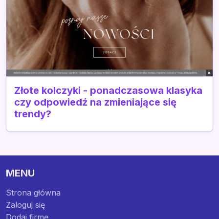
Złote kolczyki - ponadczasowa klasyka
czy odpowiedź na zmieniające się
trendy?
MENU
Strona główna
Zaloguj się
Dodaj firmę