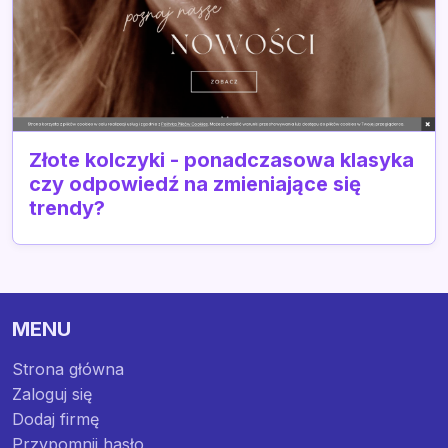
Złote kolczyki - ponadczasowa klasyka
czy odpowiedź na zmieniające się
trendy?
MENU
Strona główna
Zaloguj się
Dodaj firmę
Przypomnij hasło