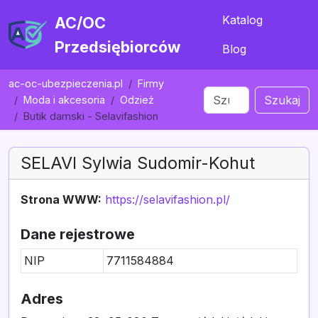
Katalog
AC/OC
Przedsiębiorców
Blog
ac-oc-ubezpieczenia.pl
Firmy
Szukaj
Moda i akcesoria
Odzież
Butik damski - Selavifashion
SELAVI Sylwia Sudomir-Kohut
Strona WWW:
https://selavifashion.pl/
Dane rejestrowe
NIP
7711584884
Adres