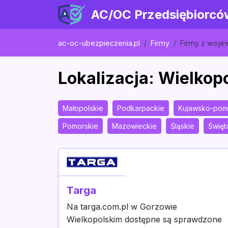
AC/OC Przedsiębiorcó
ac-oc-ubezpieczenia.pl
Firmy
Firmy z woj
Lokalizacja: Wielkop
Małopolskie
Podkarpackie
Kujawsko-pom
Pomorskie
Mazowieckie
Śląskie
Święt
Targa
Na targa.com.pl w Gorzowie
Wielkopolskim dostępne są sprawdzone