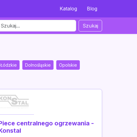
Katalog
Blog
Szukaj
Łódzkie
Dolnośląskie
Opolskie
Piece centralnego ogrzewania -
Konstal