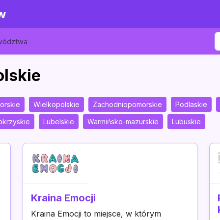
w
ewództwa
olskie
orskie
Wielkopolskie
Zachodniopomorskie
Podlaskie
okrzyskie
Lubelskie
Warmińsko-mazurskie
Lubuskie
Kraina Emocji
Kraina Emocji to miejsce, w którym