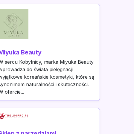
Miyuka Beauty
W sercu Kobylnicy, marka Miyuka Beauty
wprowadza do świata pielęgnacji
wyjątkowe koreańskie kosmetyki, które są
synonimem naturalności i skuteczności.
W ofercie...
Sklep z narzędziami