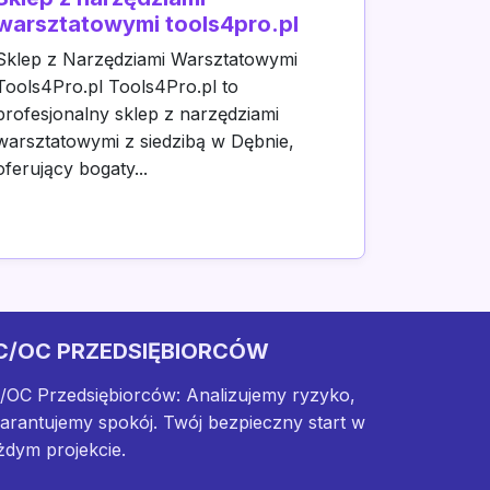
warsztatowymi tools4pro.pl
Sklep z Narzędziami Warsztatowymi
Tools4Pro.pl Tools4Pro.pl to
profesjonalny sklep z narzędziami
warsztatowymi z siedzibą w Dębnie,
oferujący bogaty...
C/OC PRZEDSIĘBIORCÓW
/OC Przedsiębiorców: Analizujemy ryzyko,
arantujemy spokój. Twój bezpieczny start w
żdym projekcie.