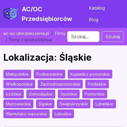
Katalog
AC/OC
Przedsiębiorców
Blog
ac-oc-ubezpieczenia.pl
Firmy
Szukaj
Firmy z województwa
Lokalizacja: Śląskie
Małopolskie
Podkarpackie
Kujawsko-pomorskie
Wielkopolskie
Zachodniopomorskie
Podlaskie
Łódzkie
Dolnośląskie
Opolskie
Pomorskie
Mazowieckie
Śląskie
Świętokrzyskie
Lubelskie
Warmińsko-mazurskie
Lubuskie