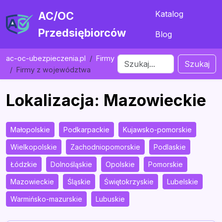
Katalog
AC/OC
Przedsiębiorców
Blog
ac-oc-ubezpieczenia.pl
Firmy
Szukaj
Firmy z województwa
Lokalizacja: Mazowieckie
Małopolskie
Podkarpackie
Kujawsko-pomorskie
Wielkopolskie
Zachodniopomorskie
Podlaskie
Łódzkie
Dolnośląskie
Opolskie
Pomorskie
Mazowieckie
Śląskie
Świętokrzyskie
Lubelskie
Warmińsko-mazurskie
Lubuskie