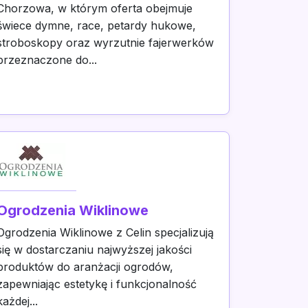
Chorzowa, w którym oferta obejmuje
świece dymne, race, petardy hukowe,
stroboskopy oraz wyrzutnie fajerwerków
przeznaczone do...
Ogrodzenia Wiklinowe
Ogrodzenia Wiklinowe z Celin specjalizują
się w dostarczaniu najwyższej jakości
produktów do aranżacji ogrodów,
zapewniając estetykę i funkcjonalność
każdej...