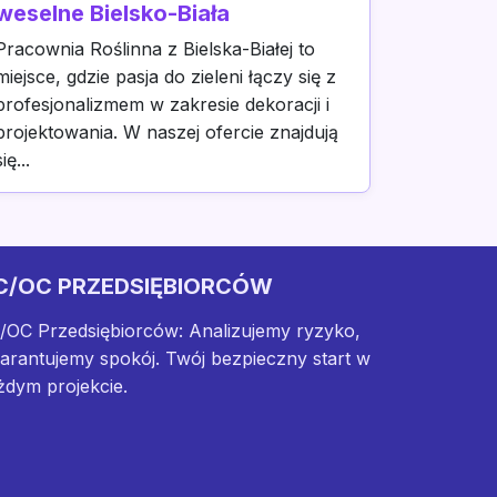
weselne Bielsko-Biała
Pracownia Roślinna z Bielska-Białej to
miejsce, gdzie pasja do zieleni łączy się z
profesjonalizmem w zakresie dekoracji i
projektowania. W naszej ofercie znajdują
się...
C/OC PRZEDSIĘBIORCÓW
/OC Przedsiębiorców: Analizujemy ryzyko,
arantujemy spokój. Twój bezpieczny start w
żdym projekcie.