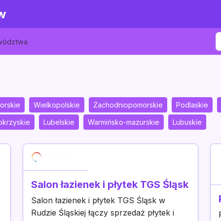
w
ewództwa
orskie
Wielkopolskie
Zachodniopomorskie
Podlaskie
okrzyskie
Lubelskie
Warmińsko-mazurskie
Lubuskie
Salon łazienek i płytek TGS Śląsk
Salon łazienek i płytek TGS Śląsk w
Rudzie Śląskiej łączy sprzedaż płytek i