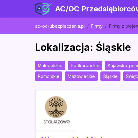
AC/OC Przedsiębiorcó
ac-oc-ubezpieczenia.pl
Firmy
Firmy z woj
Lokalizacja: Śląskie
Małopolskie
Podkarpackie
Kujawsko-pom
Pomorskie
Mazowieckie
Śląskie
Święt