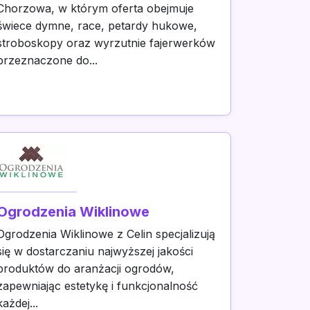
Chorzowa, w którym oferta obejmuje
świece dymne, race, petardy hukowe,
stroboskopy oraz wyrzutnie fajerwerków
przeznaczone do...
Ogrodzenia Wiklinowe
Ogrodzenia Wiklinowe z Celin specjalizują
się w dostarczaniu najwyższej jakości
produktów do aranżacji ogrodów,
zapewniając estetykę i funkcjonalność
każdej...