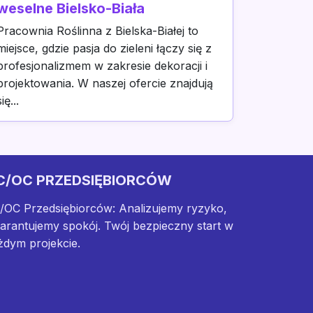
weselne Bielsko-Biała
Pracownia Roślinna z Bielska-Białej to
miejsce, gdzie pasja do zieleni łączy się z
profesjonalizmem w zakresie dekoracji i
projektowania. W naszej ofercie znajdują
się...
C/OC PRZEDSIĘBIORCÓW
/OC Przedsiębiorców: Analizujemy ryzyko,
arantujemy spokój. Twój bezpieczny start w
żdym projekcie.