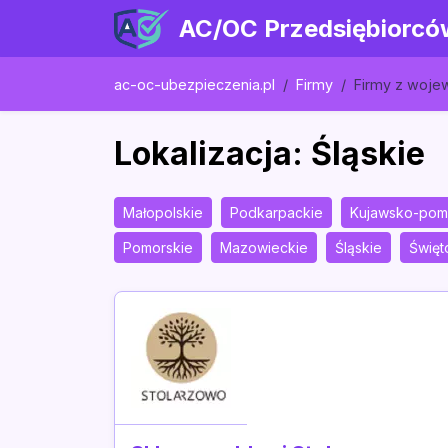
AC/OC Przedsiębiorcó
ac-oc-ubezpieczenia.pl
Firmy
Firmy z woj
Lokalizacja: Śląskie
Małopolskie
Podkarpackie
Kujawsko-pom
Pomorskie
Mazowieckie
Śląskie
Święt