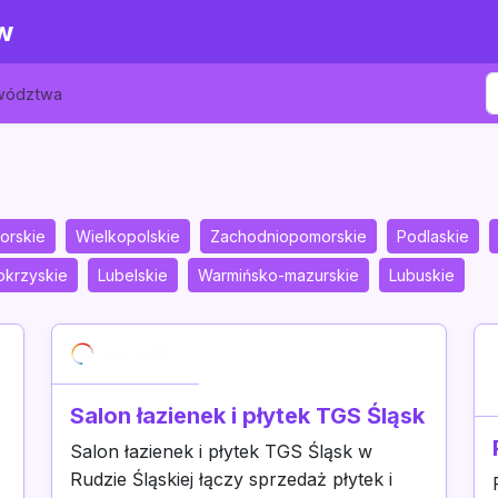
w
ewództwa
orskie
Wielkopolskie
Zachodniopomorskie
Podlaskie
okrzyskie
Lubelskie
Warmińsko-mazurskie
Lubuskie
Salon łazienek i płytek TGS Śląsk
Salon łazienek i płytek TGS Śląsk w
Rudzie Śląskiej łączy sprzedaż płytek i