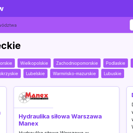
w
ewództwa
eckie
orskie
Wielkopolskie
Zachodniopomorskie
Podlaskie
okrzyskie
Lubelskie
Warmińsko-mazurskie
Lubuskie
m
Hydraulika siłowa Warszawa
Manex