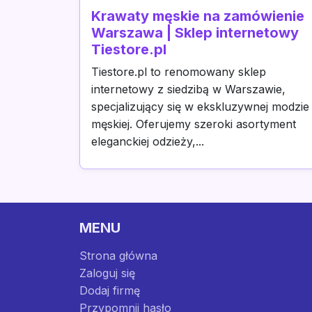
Krawaty męskie na zamówienie
Warszawa | Sklep internetowy
Tiestore.pl
Tiestore.pl to renomowany sklep
internetowy z siedzibą w Warszawie,
specjalizujący się w ekskluzywnej modzie
męskiej. Oferujemy szeroki asortyment
eleganckiej odzieży,...
MENU
Strona główna
Zaloguj się
Dodaj firmę
Przypomnij hasło