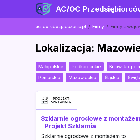
AC/OC Przedsiębiorcó
ac-oc-ubezpieczenia.pl
Firmy
Firmy z woj
Lokalizacja: Mazowi
Małopolskie
Podkarpackie
Kujawsko-pom
Pomorskie
Mazowieckie
Śląskie
Święt
Szklarnie ogrodowe z montaże
| Projekt Szklarnia
Szklarnie ogrodowe z montażem to