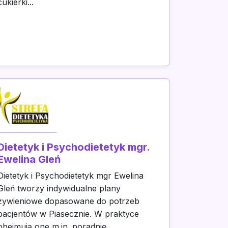
cukierki...
Dietetyk i Psychodietetyk mgr.
Ewelina Gleń
Dietetyk i Psychodietetyk mgr Ewelina
Gleń tworzy indywidualne plany
żywieniowe dopasowane do potrzeb
pacjentów w Piasecznie. W praktyce
obejmują one m.in. poradnię...