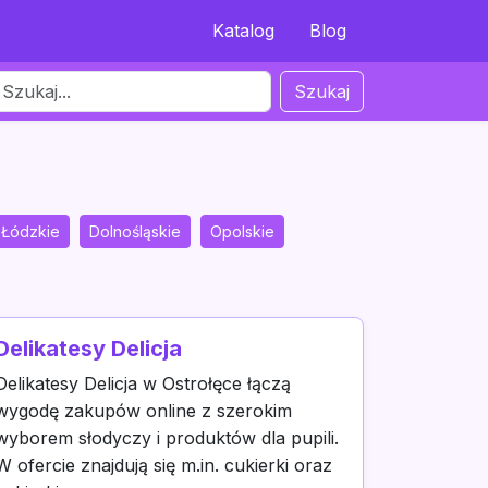
Katalog
Blog
Szukaj
Łódzkie
Dolnośląskie
Opolskie
Delikatesy Delicja
Delikatesy Delicja w Ostrołęce łączą
wygodę zakupów online z szerokim
wyborem słodyczy i produktów dla pupili.
W ofercie znajdują się m.in. cukierki oraz