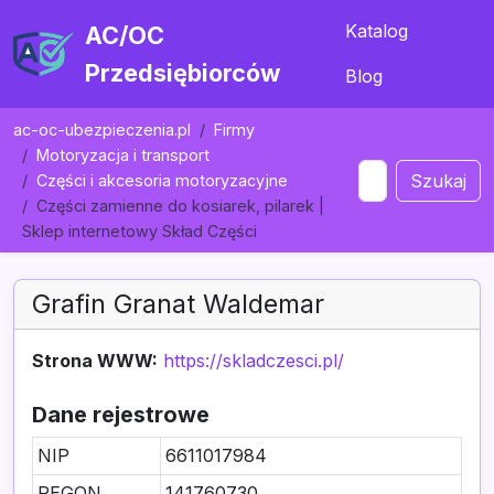
Katalog
AC/OC
Przedsiębiorców
Blog
ac-oc-ubezpieczenia.pl
Firmy
Motoryzacja i transport
Szukaj
Części i akcesoria motoryzacyjne
Części zamienne do kosiarek, pilarek |
Sklep internetowy Skład Części
Grafin Granat Waldemar
Strona WWW:
https://skladczesci.pl/
Dane rejestrowe
NIP
6611017984
REGON
141760730