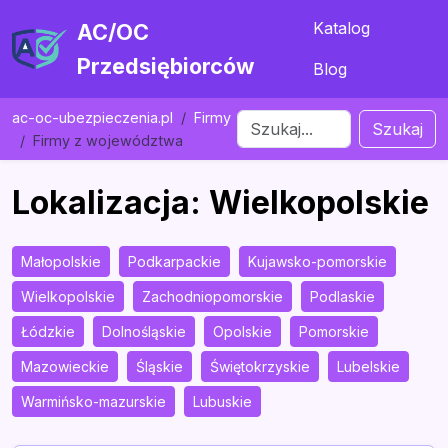
Katalog
AC/OC
Przedsiębiorców
Blog
ac-oc-ubezpieczenia.pl
Firmy
Szukaj
Firmy z województwa
Lokalizacja: Wielkopolskie
Małopolskie
Podkarpackie
Kujawsko-pomorskie
Wielkopolskie
Zachodniopomorskie
Podlaskie
Łódzkie
Dolnośląskie
Opolskie
Pomorskie
Mazowieckie
Śląskie
Świętokrzyskie
Lubelskie
Warmińsko-mazurskie
Lubuskie